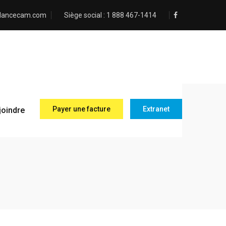
lancecam.com
Siège social :
1 888 467-1414
Payer une facture
Extranet
joindre